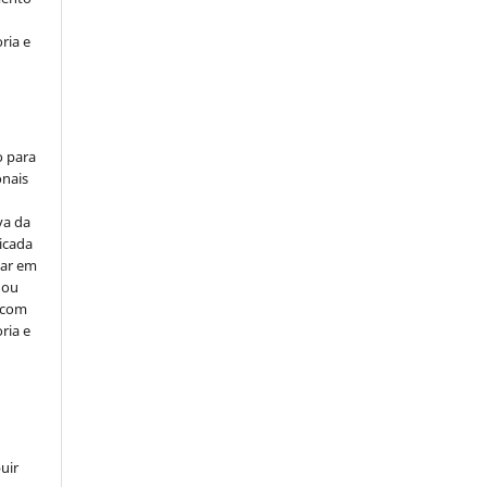
ria e
o para
onais
va da
icada
car em
 ou
, com
ria e
uir