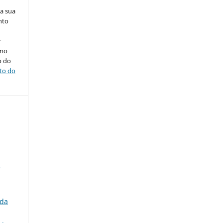
na sua
nto
r
omo
o do
ito do
L
ida