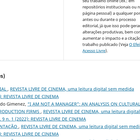
seu trabalho online (ex.: em
repositórios institucionais ou 
página pessoal) a qualquer po
antes ou durante o processo
editorial, já que isso pode gera
alterações produtivas, bem c
aumentar o impacto e a citaçã
trabalho publicado (Veja
O Efe
Acesso Livre
).
s)
IAL
,
REVISTA LIVRE DE CINEMA, uma leitura digital sem medida
018): REVISTA LIVRE DE CINEMA
ado Gimenez,
“I AM NOT A MANAGER”: AN ANALYSIS ON CULTURA
PRODUCTION FIRMS
,
REVISTA LIVRE DE CINEMA, uma leitura digital
v. 9 n. 1 (2022): REVISTA LIVRE DE CINEMA
ENTAÇÃO
,
REVISTA LIVRE DE CINEMA, uma leitura digital sem med
014): REVISTA LIVRE DE CINEMA