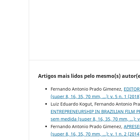
Artigos mais lidos pelo mesmo(s) autor(e
Fernando Antonio Prado Gimenez,
EDITOR
(super 8, 16, 35, 70 mm, ...): v. 5 n. 1 (2
Luiz Eduardo Kogut, Fernando Antonio Pr
ENTREPRENEURSHIP IN BRAZILIAN FILM 
sem medida (super 8, 16, 35, 70 mm, ...): 
Fernando Antonio Prado Gimenez,
APRES
(super 8, 16, 35, 70 mm, ...): v. 1 n. 2 (2