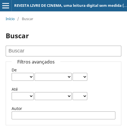
REVISTA LIVRE DE CINEMA, uma leitura digital sem medida (super 8, 16, 35, 70 mm, ...)
Início
/
Buscar
Buscar
Filtros avançados
De
Até
Autor