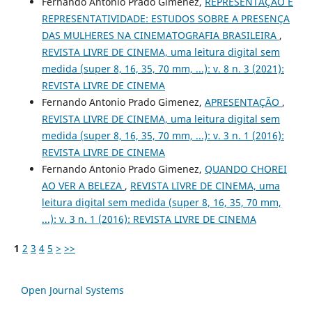
Fernando Antonio Prado Gimenez,
REPRESENTAÇÃO E
REPRESENTATIVIDADE: ESTUDOS SOBRE A PRESENÇA
DAS MULHERES NA CINEMATOGRAFIA BRASILEIRA
,
REVISTA LIVRE DE CINEMA, uma leitura digital sem
medida (super 8, 16, 35, 70 mm, ...): v. 8 n. 3 (2021):
REVISTA LIVRE DE CINEMA
Fernando Antonio Prado Gimenez,
APRESENTAÇÃO
,
REVISTA LIVRE DE CINEMA, uma leitura digital sem
medida (super 8, 16, 35, 70 mm, ...): v. 3 n. 1 (2016):
REVISTA LIVRE DE CINEMA
Fernando Antonio Prado Gimenez,
QUANDO CHOREI
AO VER A BELEZA
,
REVISTA LIVRE DE CINEMA, uma
leitura digital sem medida (super 8, 16, 35, 70 mm,
...): v. 3 n. 1 (2016): REVISTA LIVRE DE CINEMA
1
2
3
4
5
>
>>
Open Journal Systems