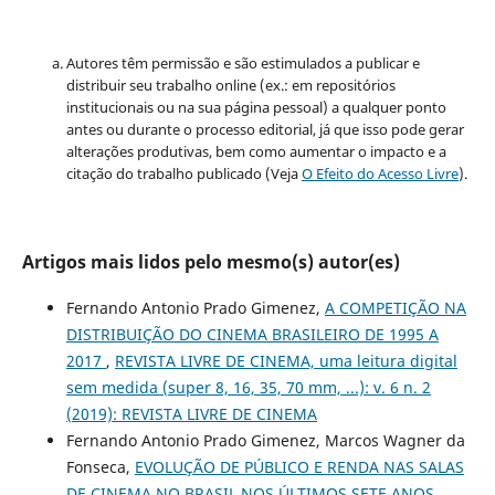
Autores têm permissão e são estimulados a publicar e
distribuir seu trabalho online (ex.: em repositórios
institucionais ou na sua página pessoal) a qualquer ponto
antes ou durante o processo editorial, já que isso pode gerar
alterações produtivas, bem como aumentar o impacto e a
citação do trabalho publicado (Veja
O Efeito do Acesso Livre
).
Artigos mais lidos pelo mesmo(s) autor(es)
Fernando Antonio Prado Gimenez,
A COMPETIÇÃO NA
DISTRIBUIÇÃO DO CINEMA BRASILEIRO DE 1995 A
2017
,
REVISTA LIVRE DE CINEMA, uma leitura digital
sem medida (super 8, 16, 35, 70 mm, ...): v. 6 n. 2
(2019): REVISTA LIVRE DE CINEMA
Fernando Antonio Prado Gimenez, Marcos Wagner da
Fonseca,
EVOLUÇÃO DE PÚBLICO E RENDA NAS SALAS
DE CINEMA NO BRASIL NOS ÚLTIMOS SETE ANOS
,