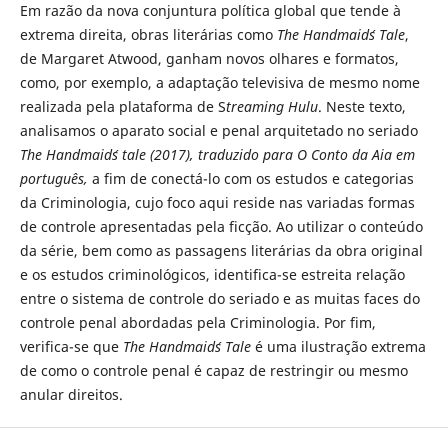
Em razão da nova conjuntura política global que tende à
extrema direita, obras literárias como
The Handmaid´s Tale
,
de Margaret Atwood, ganham novos olhares e formatos,
como, por exemplo, a adaptação televisiva de mesmo nome
realizada pela plataforma de S
treaming Hulu
. Neste texto,
analisamos o aparato social e penal arquitetado no seriado
The Handmaid´s tale (2017), traduzido para O Conto da Aia em
português,
a fim de conectá-lo com os estudos e categorias
da Criminologia, cujo foco aqui reside nas variadas formas
de controle apresentadas pela ficção. Ao utilizar o conteúdo
da série, bem como as passagens literárias da obra original
e os estudos criminológicos, identifica-se estreita relação
entre o sistema de controle do seriado e as muitas faces do
controle penal abordadas pela Criminologia. Por fim,
verifica-se que
The Handmaid´s Tale
é uma ilustração extrema
de como o controle penal é capaz de restringir ou mesmo
anular direitos.