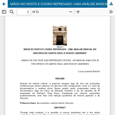
MÃOS NO ROSTO E CHORO REPRESADO: UMA ANÁLISE INDICIAL NO DISCURSO DE SARITA HOULI E ROXXXY ANDREWS